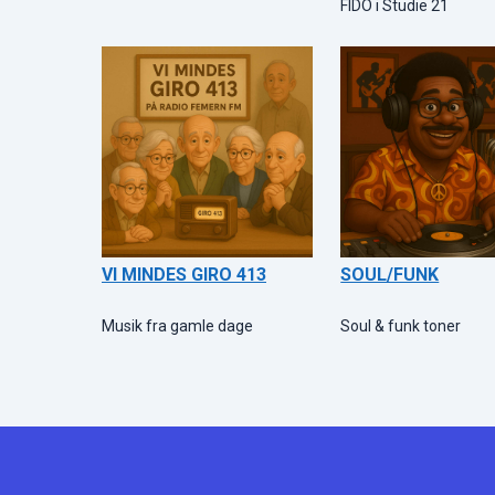
FIDO i Studie 21
VI MINDES GIRO 413
SOUL/FUNK
Musik fra gamle dage
Soul & funk toner