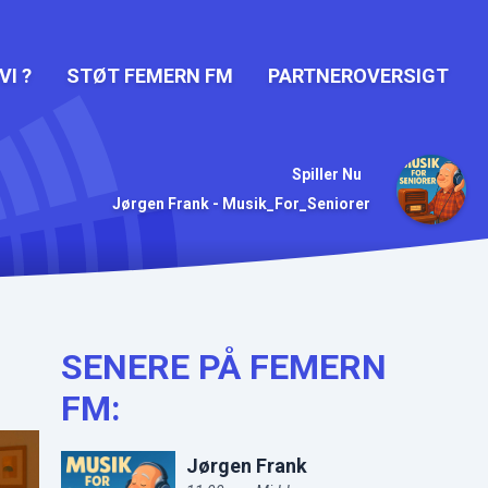
VI ?
STØT FEMERN FM
PARTNEROVERSIGT
Spiller Nu
Jørgen Frank - Musik_For_Seniorer
SENERE PÅ FEMERN
FM:
Jørgen Frank