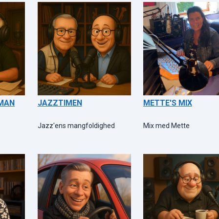
 MAN
JAZZTIMEN
METTE'S MIX
Jazz'ens mangfoldighed
Mix med Mette