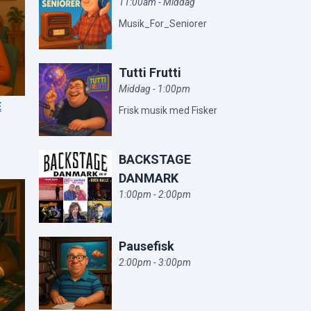
11:00am - Middag
Musik_For_Seniorer
Tutti Frutti
Middag - 1:00pm
E
Frisk musik med Fisker
BACKSTAGE
DANMARK
1:00pm - 2:00pm
Pausefisk
2:00pm - 3:00pm