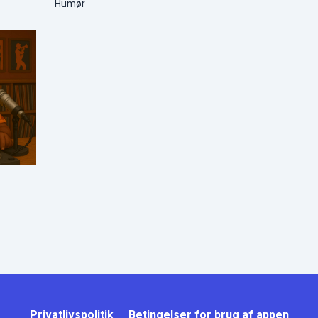
Humør
Privatlivspolitik
Betingelser for brug af appen