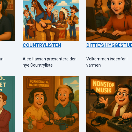
COUNTRYLISTEN
DITTE'S HYGGESTU
un
Alex Hansen præsentere den
Velkommen indenfor i
nye Countryliste
varmen