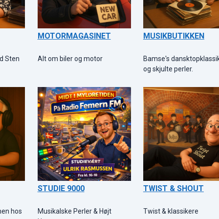
MOTORMAGASINET
MUSIKBUTIKKEN
d Sten
Alt om biler og motor
Bamse's dansktopklassi
og skjulte perler.
STUDIE 9000
TWIST & SHOUT
men hos
Musikalske Perler & Højt
Twist & klassikere