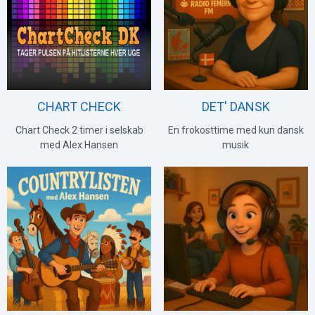
CHART CHECK
DET' DANSK
Chart Check 2 timer i selskab
En frokosttime med kun dansk
med Alex Hansen
musik