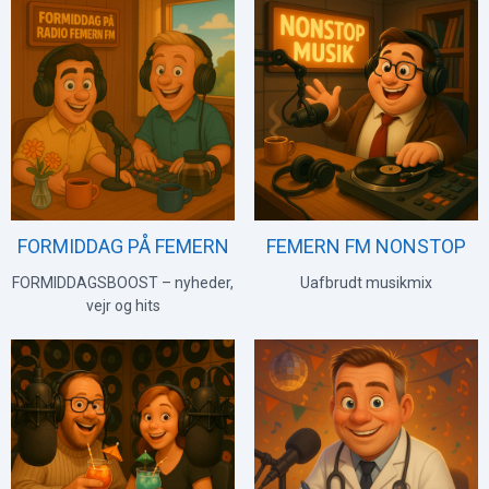
FORMIDDAG PÅ FEMERN
FEMERN FM NONSTOP
FORMIDDAGSBOOST – nyheder,
Uafbrudt musikmix
vejr og hits