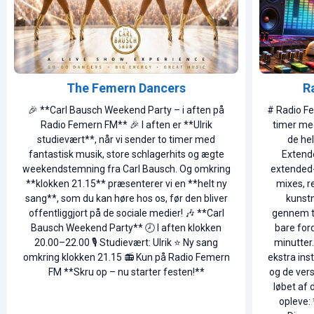
The Femern Dancers
R
🎉 **Carl Bausch Weekend Party – i aften på
# Radio Fe
Radio Femern FM** 🎉 I aften er **Ulrik
timer me
studievært**, når vi sender to timer med
de he
fantastisk musik, store schlagerhits og ægte
Extend
weekendstemning fra Carl Bausch. Og omkring
extended-
**klokken 21.15** præsenterer vi en **helt ny
mixes, r
sang**, som du kan høre hos os, før den bliver
kunstn
offentliggjort på de sociale medier! 🎶 **Carl
gennem ti
Bausch Weekend Party** 🕗 I aften klokken
bare ford
20.00–22.00 🎙️ Studievært: Ulrik ⭐ Ny sang
minutter. 
omkring klokken 21.15 📻 Kun på Radio Femern
ekstra ins
FM **Skru op – nu starter festen!**
og de vers
løbet af 
opleve: