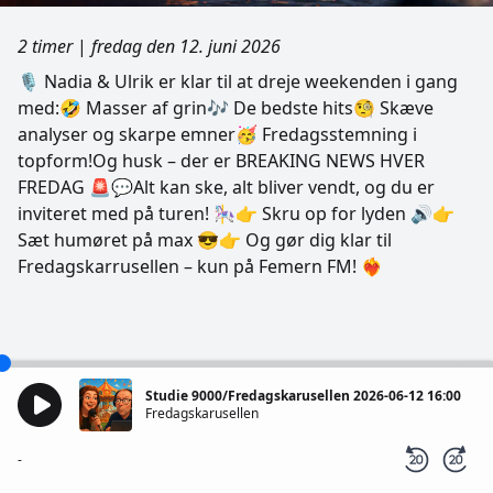
2 timer
|
fredag den 12. juni 2026
🎙️ Nadia & Ulrik er klar til at dreje weekenden i gang
med:🤣 Masser af grin🎶 De bedste hits🧐 Skæve
analyser og skarpe emner🥳 Fredagsstemning i
topform!Og husk – der er BREAKING NEWS HVER
FREDAG 🚨💬Alt kan ske, alt bliver vendt, og du er
inviteret med på turen! 🎠👉 Skru op for lyden 🔊👉
Sæt humøret på max 😎👉 Og gør dig klar til
Fredagskarrusellen – kun på Femern FM! ❤️‍🔥
Studie 9000/Fredagskarusellen 2026-06-12 16:00
Fredagskarusellen
-