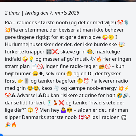
2 timer
|
lørdag den 7. marts 2026
Pia – radioens største noob (og det er med vilje!) 🤡🎙️
💥Pia er stemmen, der beviser, at man ikke behøver
gøre tingene rigtigt for at gøre dem sjove 😜🙃 I
Hurlumhejhuset sker der det, der ikke burde ske 🤯:
forkerte knapper 🎛️❌, skæve grin 😂, mærkelige
indfald 🤪💡 og masser af go’ musik 🎶🔥Her er ingen
stram plan 📄🚫, ingen fine radio-regler 📻🚫 – kun
højt humør 😄⬆️, selvironi 🤭 og en DJ, der trykker
først 👉🎚️ og tænker bagefter 🤔⏰ Pia leverer radio
med grin 😂😂, kaos 🌪️ og kæmpe noob-energy 💥⚡
🤡⚠️ Advarsel ⚠️Du kan risikere at grine for højt 🤣🔊,
danse lidt forkert 🕺💃❌ og tænke “hvad skete der
lige dér?” 😳❓Men hey 🤷‍♀️😎 – sådan er det, når man
slipper Danmarks største noob 🇩🇰🤡 løs i radioen 🎧
🎉🔥