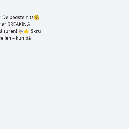
🎶 De bedste hits🧐
r er BREAKING
på turen! 🎠👉 Skru
ellen – kun på