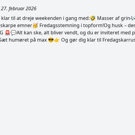
 27. februar 2026
er klar til at dreje weekenden i gang med:🤣 Masser af grin
 skarpe emner🥳 Fredagsstemning i topform!Og husk – de
💬Alt kan ske, alt bliver vendt, og du er inviteret med 
Sæt humøret på max 😎👉 Og gør dig klar til Fredagskarrus