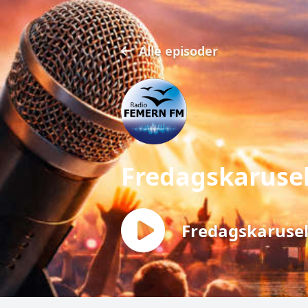
Alle episoder
Fredagskaruse
Fredagskarusel