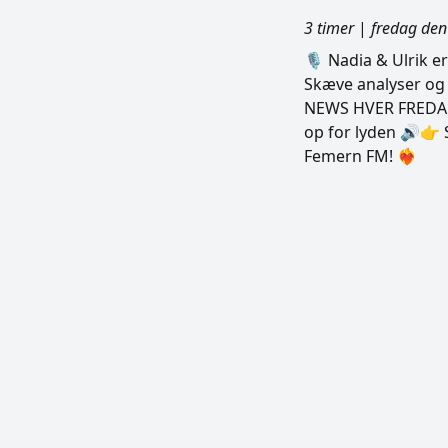
3 timer
|
fredag den
🎙️ Nadia & Ulrik 
Skæve analyser og
NEWS HVER FREDAG 
op for lyden 🔊👉 
Femern FM! ❤️‍🔥