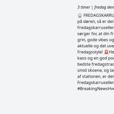
3 timer
|
fredag den
🎡 FREDAGSKARRUSE
på døren, så er de
Fredagskarrusellen
sørger for, at din 
grin, gode vibes o
aktuelle og det u
Fredagsstyle! 🚨Her
kaos og en god por
bedste fredagstrac
smid skoene, og la
af stationen, er d
Fredagskarruselle
#BreakingNewsHve