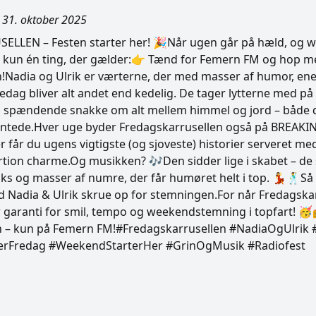
 31. oktober 2025
LLEN – Festen starter her! 🎉Når ugen går på hæld, og 
r kun én ting, der gælder:👉 Tænd for Femern FM og hop m
!Nadia og Ulrik er værterne, der med masser af humor, en
fredag bliver alt andet end kedelig. De tager lytterne med på
g spændende snakke om alt mellem himmel og jord – både de
ventede.Hver uge byder Fredagskarrusellen også på BREAK
 får du ugens vigtigste (og sjoveste) historier serveret med e
tion charme.Og musikken? 🎶Den sidder lige i skabet – de s
ks og masser af numre, der får humøret helt i top. 💃🕺Så
d Nadia & Ulrik skrue op for stemningen.For når Fredagskar
er garanti for smil, tempo og weekendstemning i topfart! 🥳
n – kun på Femern FM!#Fredagskarrusellen #NadiaOgUlri
rFredag #WeekendStarterHer #GrinOgMusik #Radiofest