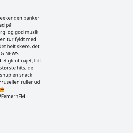
weekenden banker
ed på
ergi og god musik
 en tur fyldt med
t helt skøre, det
ING NEWS –
t glimt i øjet, lidt
tørste hits, de
 snup en snack,
rusellen ruller ud
📻
k #FemernFM