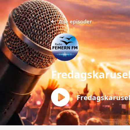
Alle episoder
Fredagskaruse
Fredagskarusel