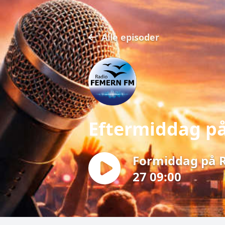
Alle episoder
Eftermiddag p
Formiddag på 
27 09:00