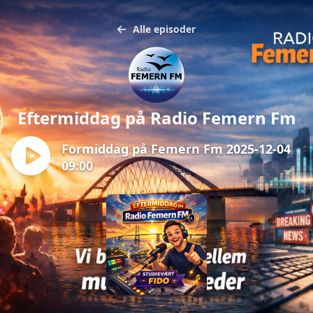
Alle episoder
Eftermiddag på Radio Femern Fm
Formiddag på Femern Fm 2025-12-04
09:00